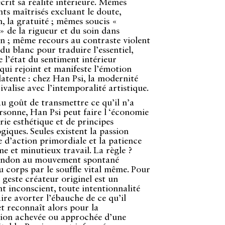
crit sa réalité intérieure. Mêmes
nts maîtrisés excluant le doute,
n, la gratuité ; mêmes soucis «
 » de la rigueur et du soin dans
on ; même recours au contraste violent
 du blanc pour traduire l’essentiel,
e l’état du sentiment intérieur
 qui rejoint et manifeste l’émotion
 latente : chez Han Psi, la modernité
ivalise avec l’intemporalité artistique.
u goût de transmettre ce qu’il n’a
rsonne, Han Psi peut faire l ‘économie
rie esthétique et de principes
iques. Seules existent la passion
e d’action primordiale et la patience
e et minutieux travail. La règle ?
bandon au mouvement spontané
 corps par le souffle vital même. Pour
e geste créateur originel est un
 inconscient, toute intentionnalité
ire avorter l’ébauche de ce qu’il
t reconnaît alors pour la
tion achevée ou approchée d’une