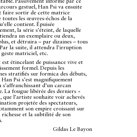
table. Passivement informé par ce
rcours gestuel, Han Psi va ensuite
 faire sortir de cette matrice
toutes les œuvres-échos de la
u’elle contient. Épuisée
ment, la série s’éteint, de laquelle
tiendra un exemplaire ou deux,
lus, et détruira – par dizaines – tous
 Par la suite, il attendra l’irruption
geste matriciel, etc.
 est étincelant de puissance vive et
ssement formel. Depuis les
s stratifiés sur formica des débuts,
 Han Psi s’est magnifiquement
n s’affranchissant d’un carcan
. La fougue libérée des derniers «
, que l’artiste souhaite voir achevés
ination projetée des spectateurs,
notamment son empire croissant sur
a richesse et la subtilité de son
.
Gildas Le Bayon