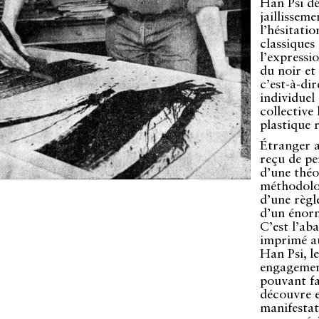
Han Psi dé
jaillisseme
l’hésitatio
classiques
l’expressi
du noir et
c’est-à-dir
individuel
collective
plastique r
Étranger a
reçu de pe
d’une théo
méthodolog
d’une règl
d’un énorm
C’est l’a
imprimé au
Han Psi, l
engagement
pouvant fa
découvre e
manifesta