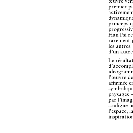
œuvre véri
premier pa
activement
dynamique 
princeps q
progressive
Han Psi re
rarement p
les autres.
d’un autre 
Le résultat
d’accompli
idéogramme
l’œuvre de
affirmée e
symbolique
paysages »
par l’imag
souligne 
l’espace, l
inspiration