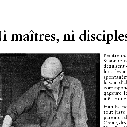
i maîtres, ni disciple
Peintre ou
Si son œuv
déguisent –
hors-les-m
spontanéme
le soin d’
correspon
gageure, l
n’être que
Han Psi ne 
tout juste
parents : d
Chine, des